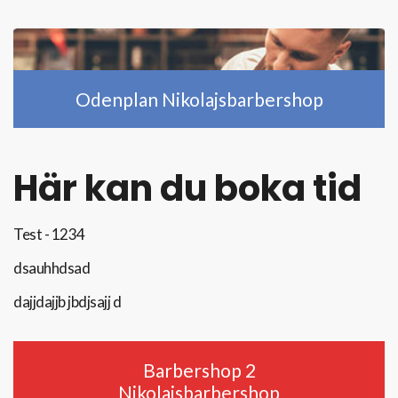
Odenplan Nikolajsbarbershop
Här kan du boka tid
Test - 1234
dsauhhdsad
dajjdajjb jbdjsajj d
Barbershop 2
Nikolajsbarbershop